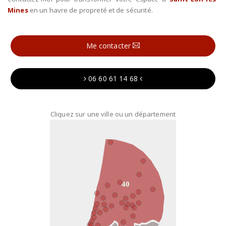
Mines
en un havre de propreté et de sécurité.
Me contacter
06 60 61 14 68
Cliquez sur une ville ou un département
40