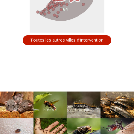
64
Toutes les autres villes d'intervention
Rats
Frelons
Chenilles
Cafards