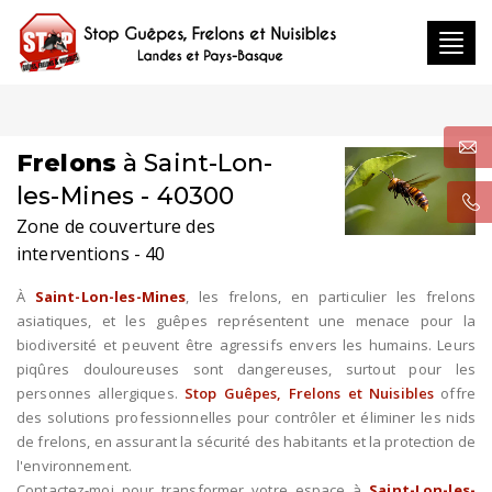
Toggl
navig
Frelons
à Saint-Lon-
les-Mines - 40300
Zone de couverture des
interventions - 40
À
Saint-Lon-les-Mines
, les frelons, en particulier les frelons
asiatiques, et les guêpes représentent une menace pour la
biodiversité et peuvent être agressifs envers les humains. Leurs
piqûres douloureuses sont dangereuses, surtout pour les
personnes allergiques.
Stop Guêpes, Frelons et Nuisibles
offre
des solutions professionnelles pour contrôler et éliminer les nids
de frelons, en assurant la sécurité des habitants et la protection de
l'environnement.
Contactez-moi pour transformer votre espace à
Saint-Lon-les-