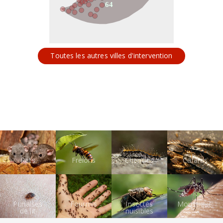
64
Toutes les autres villes d'intervention
Rats
Frelons
Chenilles
Cafards
Punaises
Fourmis
Insectes
Moustiques
de lit
nuisibles