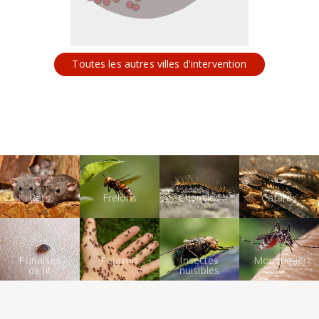
Toutes les autres villes d'intervention
Rats
Frelons
Chenilles
Cafards
Punaises
Fourmis
Insectes
Moustiques
de lit
nuisibles