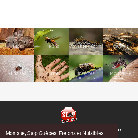
Rats
Frelons
Chenilles
Cafards
Punaises
Fourmis
Insectes
Moustiques
de lit
nuisibles
© Copyright 2026 Stop Guêpes, Frelons et Nuisibles
Mon site, Stop Guêpes, Frelons et Nuisibles,
Mentions légales