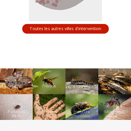
Toutes les autres villes d'intervention
Rats
Frelons
Chenilles
Cafards
Punaises
Fourmis
Insectes
Moustiques
de lit
nuisibles