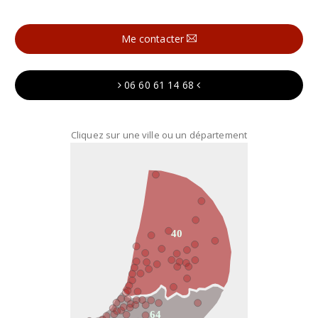
Me contacter
06 60 61 14 68
Cliquez sur une ville ou un département
40
64