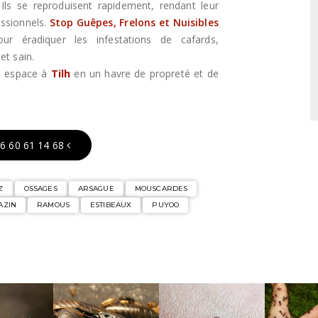
Ils se reproduisent rapidement, rendant leur
fessionnels.
Stop Guêpes, Frelons et Nuisibles
ur éradiquer les infestations de cafards,
et sain.
e espace à
Tilh
en un havre de propreté et de
6 60 61 14 68
Z
OSSAGES
ARSAGUE
MOUSCARDES
AZIN
RAMOUS
ESTIBEAUX
PUYOO