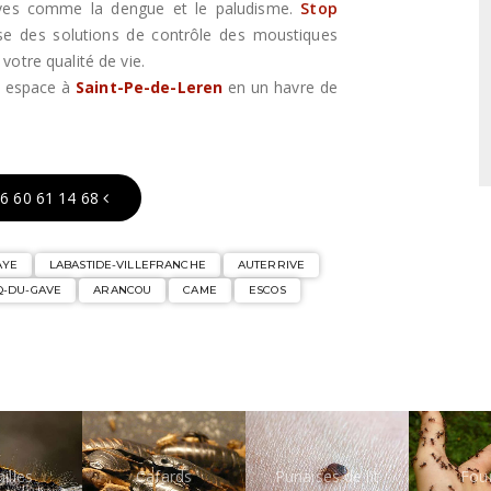
aves comme la dengue et le paludisme.
Stop
e des solutions de contrôle des moustiques
votre qualité de vie.
e espace à
Saint-Pe-de-Leren
en un havre de
6 60 61 14 68
AYE
LABASTIDE-VILLEFRANCHE
AUTERRIVE
Q-DU-GAVE
ARANCOU
CAME
ESCOS
illes
Cafards
Punaises de lit
Fou