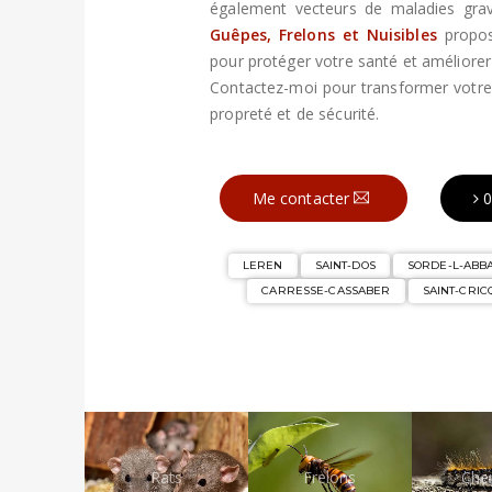
également vecteurs de maladies gr
Guêpes, Frelons et Nuisibles
propos
pour protéger votre santé et améliorer 
Contactez-moi pour transformer votr
propreté et de sécurité.
Me contacter
0
LEREN
SAINT-DOS
SORDE-L-ABB
CARRESSE-CASSABER
SAINT-CRIC
Rats
Frelons
Chen