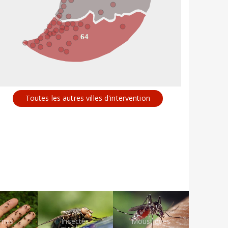
64
Toutes les autres villes d'intervention
rmis
Insectes
Moustiques