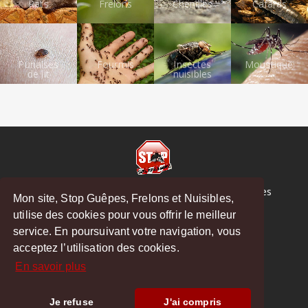
Rats
Frelons
Chenilles
Cafards
Punaises
Fourmis
Insectes
Moustiques
de lit
nuisibles
© Copyright 2026 Stop Guêpes, Frelons et Nuisibles
Mon site, Stop Guêpes, Frelons et Nuisibles,
Mentions légales
utilise des cookies pour vous offrir le meilleur
Créé par
MattWeb
service. En poursuivant votre navigation, vous
Tosse
-
Soustons
-
Seignosse
-
Hossegor
acceptez l’utilisation des cookies.
En savoir plus
Je refuse
J'ai compris