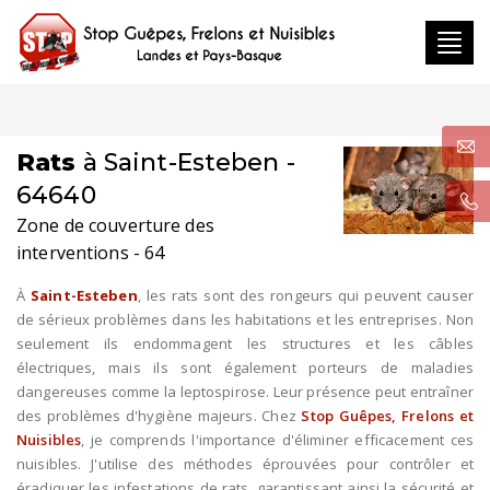
Toggl
navig
Rats
à Saint-Esteben -
64640
Zone de couverture des
interventions - 64
À
Saint-Esteben
, les rats sont des rongeurs qui peuvent causer
de sérieux problèmes dans les habitations et les entreprises. Non
seulement ils endommagent les structures et les câbles
électriques, mais ils sont également porteurs de maladies
dangereuses comme la leptospirose. Leur présence peut entraîner
des problèmes d'hygiène majeurs. Chez
Stop Guêpes, Frelons et
Nuisibles
, je comprends l'importance d'éliminer efficacement ces
nuisibles. J'utilise des méthodes éprouvées pour contrôler et
éradiquer les infestations de rats, garantissant ainsi la sécurité et