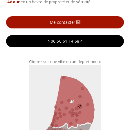
L'Adour
en un havre de propreté et de sécurité.
Me contacter
06 60 61 14 68
Cliquez sur une ville ou un département
40