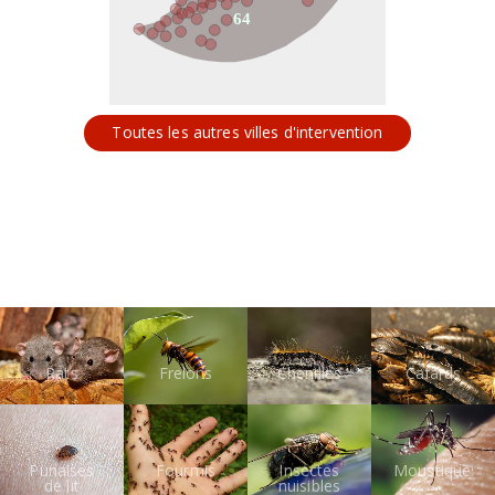
64
Toutes les autres villes d'intervention
Rats
Frelons
Chenilles
Cafards
Punaises
Fourmis
Insectes
Moustiques
de lit
nuisibles