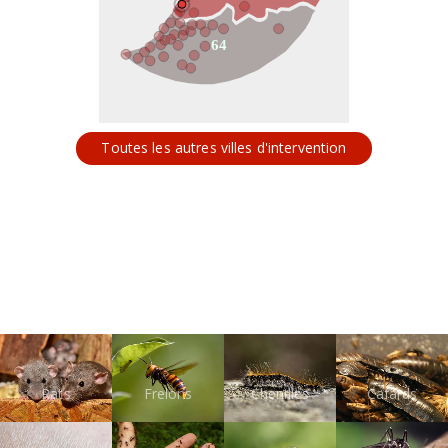
64
Toutes les autres villes d'intervention
Rats
Frelons
Chenilles
Cafards