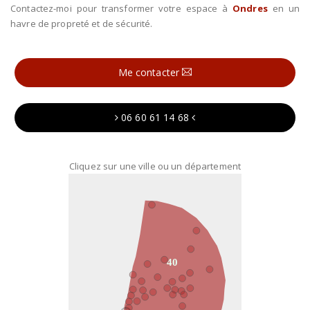
Contactez-moi pour transformer votre espace à
Ondres
en un
havre de propreté et de sécurité.
Me contacter
06 60 61 14 68
Cliquez sur une ville ou un département
40