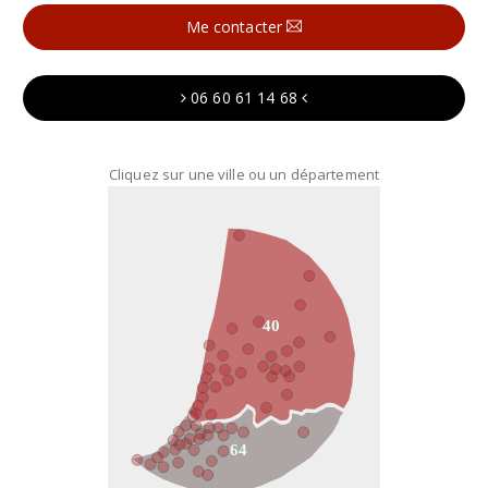
Me contacter
06 60 61 14 68
Cliquez sur une ville ou un département
40
64