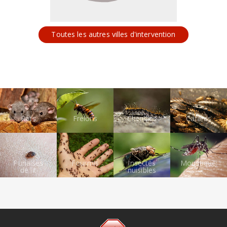
Toutes les autres villes d'intervention
Rats
Frelons
Chenilles
Cafards
Punaises
Fourmis
Insectes
Moustiques
de lit
nuisibles