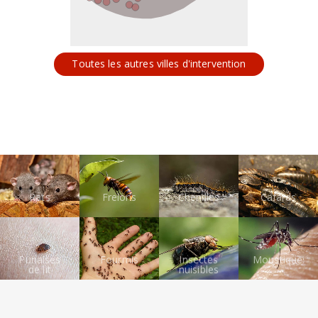
Toutes les autres villes d'intervention
Rats
Frelons
Chenilles
Cafards
Punaises
Fourmis
Insectes
Moustiques
de lit
nuisibles