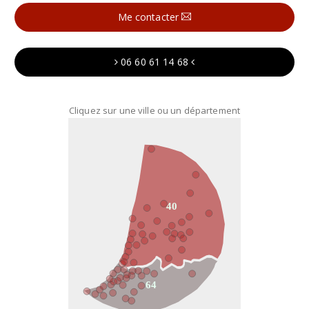
Me contacter
06 60 61 14 68
Cliquez sur une ville ou un département
40
64