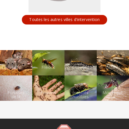
Toutes les autres villes d'intervention
Rats
Frelons
Chenilles
Cafards
Punaises
Fourmis
Insectes
Moustiques
de lit
nuisibles