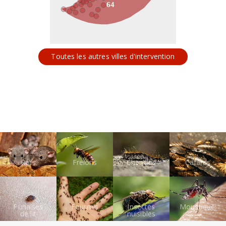
64
Toutes les autres villes d'intervention
Rats
Frelons
Chenilles
Cafards
Punaises
Fourmis
Insectes
Moustiques
de lit
nuisibles