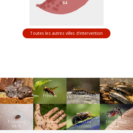
64
Toutes les autres villes d'intervention
Rats
Frelons
Chenilles
Cafards
Punaises
Fourmis
Insectes
Moustiques
de lit
nuisibles