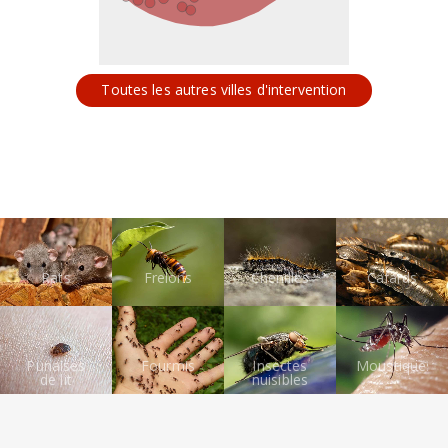
Toutes les autres villes d'intervention
Rats
Frelons
Chenilles
Cafards
Punaises
Fourmis
Insectes
Moustiques
de lit
nuisibles