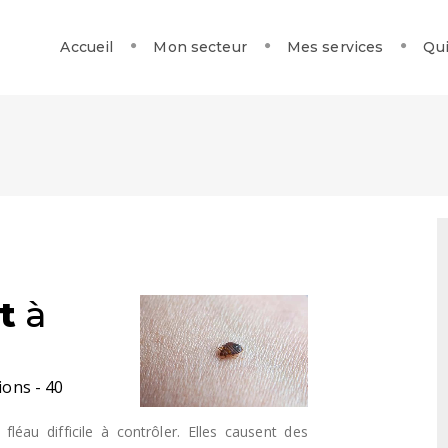
Accueil
Mon secteur
Mes services
Qui
t
à
ions - 40
 fléau difficile à contrôler. Elles causent des