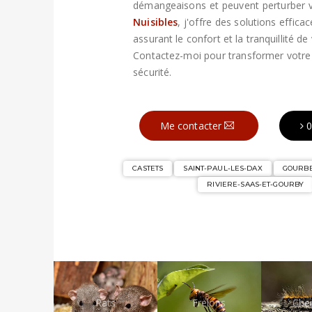
démangeaisons et peuvent perturber 
Nuisibles
, j'offre des solutions effica
assurant le confort et la tranquillité de
Contactez-moi pour transformer votr
sécurité.
Me contacter
0
CASTETS
SAINT-PAUL-LES-DAX
GOURB
RIVIERE-SAAS-ET-GOURBY
Rats
Frelons
Chen