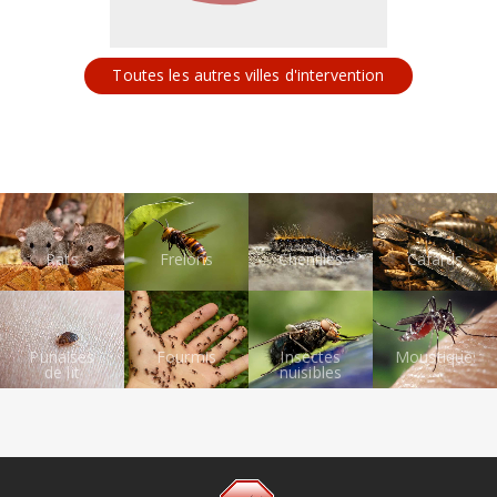
Toutes les autres villes d'intervention
Rats
Frelons
Chenilles
Cafards
Punaises
Fourmis
Insectes
Moustiques
de lit
nuisibles