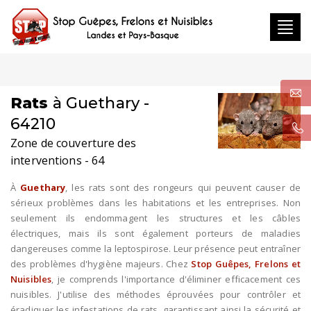
Toggl
navig
Rats
à Guethary -
64210
Zone de couverture des
interventions - 64
À
Guethary
, les rats sont des rongeurs qui peuvent causer de
sérieux problèmes dans les habitations et les entreprises. Non
seulement ils endommagent les structures et les câbles
électriques, mais ils sont également porteurs de maladies
dangereuses comme la leptospirose. Leur présence peut entraîner
des problèmes d'hygiène majeurs. Chez
Stop Guêpes, Frelons et
Nuisibles
, je comprends l'importance d'éliminer efficacement ces
nuisibles. J'utilise des méthodes éprouvées pour contrôler et
éradiquer les infestations de rats, garantissant ainsi la sécurité et