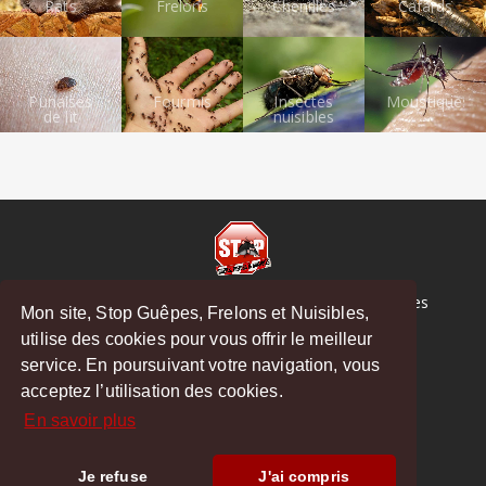
Rats
Frelons
Chenilles
Cafards
Punaises
Fourmis
Insectes
Moustiques
de lit
nuisibles
© Copyright 2026 Stop Guêpes, Frelons et Nuisibles
Mon site, Stop Guêpes, Frelons et Nuisibles,
Mentions légales
utilise des cookies pour vous offrir le meilleur
Créé par
MattWeb
service. En poursuivant votre navigation, vous
Tosse
-
Soustons
-
Seignosse
-
Hossegor
acceptez l’utilisation des cookies.
En savoir plus
Je refuse
J'ai compris