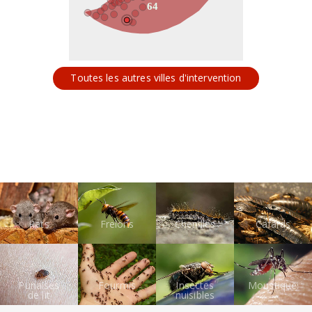
64
Toutes les autres villes d'intervention
Rats
Frelons
Chenilles
Cafards
Punaises
Fourmis
Insectes
Moustiques
de lit
nuisibles