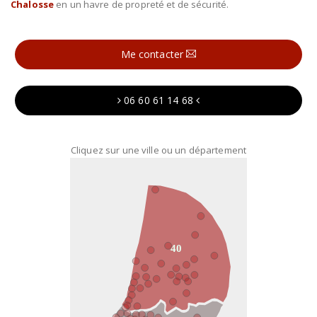
Chalosse
en un havre de propreté et de sécurité.
Me contacter
06 60 61 14 68
Cliquez sur une ville ou un département
40