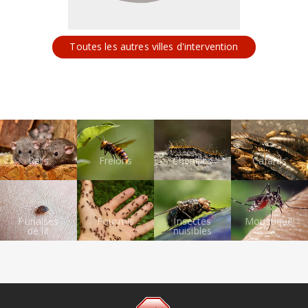
Toutes les autres villes d'intervention
Rats
Frelons
Chenilles
Cafards
Punaises
Fourmis
Insectes
Moustiques
de lit
nuisibles