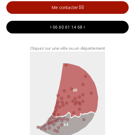
Me contacter
06 60 61 14 68
Cliquez sur une ville ou un département
40
64