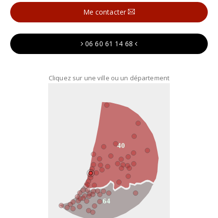
Me contacter
06 60 61 14 68
Cliquez sur une ville ou un département
40
64