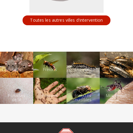
Toutes les autres villes d'intervention
Rats
Frelons
Chenilles
Cafards
Punaises
Fourmis
Insectes
Moustiques
de lit
nuisibles