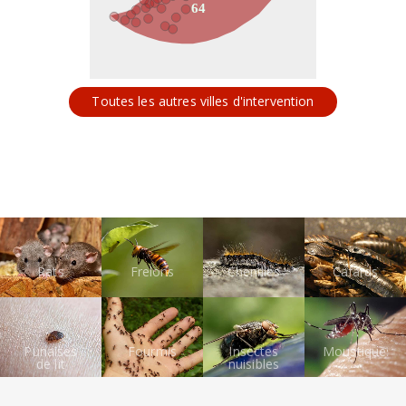
64
Toutes les autres villes d'intervention
Rats
Frelons
Chenilles
Cafards
Punaises
Fourmis
Insectes
Moustiques
de lit
nuisibles