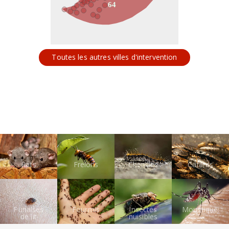
64
Toutes les autres villes d'intervention
Rats
Frelons
Chenilles
Cafards
Punaises
Fourmis
Insectes
Moustiques
de lit
nuisibles