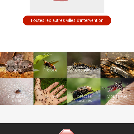
Toutes les autres villes d'intervention
Rats
Frelons
Chenilles
Cafards
Punaises
Fourmis
Insectes
Moustiques
de lit
nuisibles