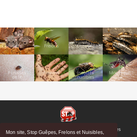
Rats
Frelons
Chenilles
Cafards
Punaises
Fourmis
Insectes
Moustiques
de lit
nuisibles
© Copyright 2026 Stop Guêpes, Frelons et Nuisibles
Mon site, Stop Guêpes, Frelons et Nuisibles,
Mentions légales