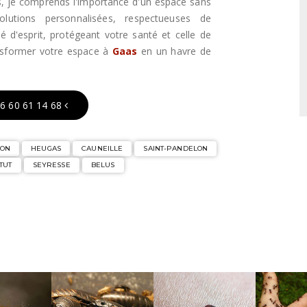
ls, je comprends l'importance d'un espace sans
lutions personnalisées, respectueuses de
té d'esprit, protégeant votre santé et celle de
nsformer votre espace à
Gaas
en un havre de
6 60 61 14 68
LON
HEUGAS
CAUNEILLE
SAINT-PANDELON
TUT
SEYRESSE
BELUS