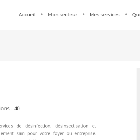
Accueil
Mon secteur
Mes services
Qui
ions - 40
ices de désinfection, désinsectisation et
nnement sain pour votre foyer ou entreprise.