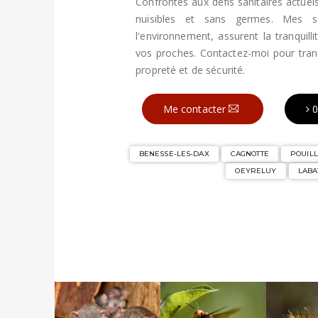
Confrontés aux défis sanitaires actue
nuisibles et sans germes. Mes so
l'environnement, assurent la tranquilli
vos proches. Contactez-moi pour tra
propreté et de sécurité.
Me contacter
0
BENESSE-LES-DAX
CAGNOTTE
POUIL
OEYRELUY
LABA